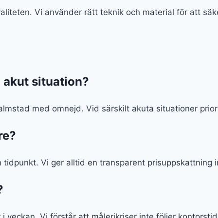
teten. Vi använder rätt teknik och material för att säke
 akut situation?
Halmstad med omnejd. Vid särskilt akuta situationer prior
re?
idpunkt. Vi ger alltid en transparent prisuppskattning i
?
i veckan. Vi förstår att målerikriser inte följer kontorstid